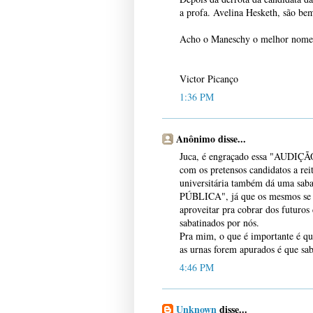
a profa. Avelina Hesketh, são bem
Acho o Maneschy o melhor nome
Victor Picanço
1:36 PM
Anônimo disse...
Juca, é engraçado essa "AUDIÇÃO"
com os pretensos candidatos a re
universitária também dá uma sab
PÚBLICA", já que os mesmos se s
aproveitar pra cobrar dos futuro
sabatinados por nós.
Pra mim, o que é importante é qu
as urnas forem apurados é que sa
4:46 PM
Unknown
disse...