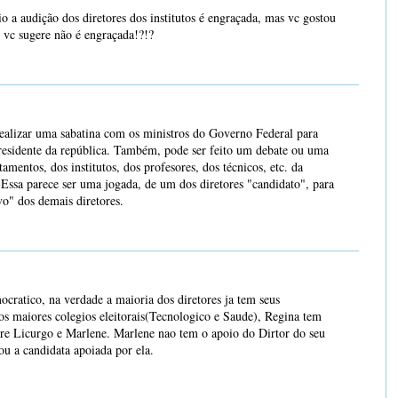
o a audição dos diretores dos institutos é engraçada, mas vc gostou
 vc sugere não é engraçada!?!?
alizar uma sabatina com os ministros do Governo Federal para
residente da república. Também, pode ser feito um debate ou uma
amentos, dos institutos, dos profesores, dos técnicos, etc. da
 Essa parece ser uma jogada, de um dos diretores "candidato", para
vo" dos demais diretores.
cratico, na verdade a maioria dos diretores ja tem seus
s maiores colegios eleitorais(Tecnologico e Saude), Regina tem
re Licurgo e Marlene. Marlene nao tem o apoio do Dirtor do seu
ou a candidata apoiada por ela.