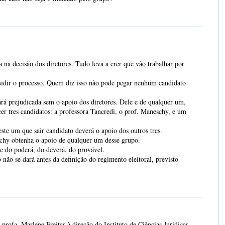
na decisão dos diretores. Tudo leva a crer que vão trabalhar por
sidir o processo. Quem diz isso não pode pegar nenhum candidato
rá prejudicada sem o apoio dos diretores. Dele e de qualquer um,
cer tres candidatos: a professora Tancredi, o prof. Maneschy, e um
ste um que sair candidato deverá o apoio dos outros tres.
chy obtenha o apoio de qualquer um desse grupo.
e do poderá, do deverá, do provável.
 não se dará antes da definição do regimento eleitoral, previsto
profa. Marlene Freitas à direção do Instituto de Ciências Jurídicas,