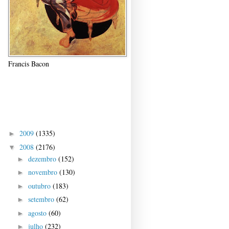
Francis Bacon
Visitantes
Arquivo do blog
2009
(1335)
►
2008
(2176)
▼
dezembro
(152)
►
novembro
(130)
►
outubro
(183)
►
setembro
(62)
►
agosto
(60)
►
julho
(232)
►