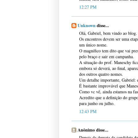
12:27 PM
Unknown
disse...
Olá, Gabriel, bem vindo ao blog.
Os encontros devem ser uma etapa 
um único nome.
O magnífico tem dito que vai pre
pelo braço e sair em campanha.
A situação do prof. Maneschy fica
embora só deverá, ao final, apare
dos outros quatro nomes.
Um detalhe importante, Gabriel: e
É bastante improvável que Manes
Como vc vê, ainda estamos na fas
Acredito que a definição do grupo
para junho ou julho.
12:43 PM
Anônimo disse...
Depois da derrota da candidata da 