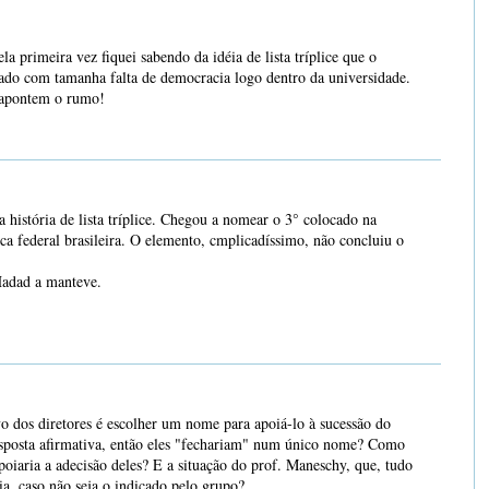
a primeira vez fiquei sabendo da idéia de lista tríplice que o
ado com tamanha falta de democracia logo dentro da universidade.
s apontem o rumo!
 história de lista tríplice. Chegou a nomear o 3° colocado na
a federal brasileira. O elemento, cmplicadíssimo, não concluiu o
Hadad a manteve.
o dos diretores é escolher um nome para apoiá-lo à sucessão do
sposta afirmativa, então eles "fechariam" num único nome? Como
poiaria a adecisão deles? E a situação do prof. Maneschy, que, tudo
ia, caso não seja o indicado pelo grupo?