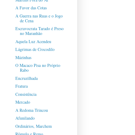
A Favor das Cotas
A Guerra nas Ruas e o Jogo
de Cena
Escravocrata Tarado é Preso
no Maranhão
Aquela Luz Acendeu
Lágrimas de Crocodilo
Mázinhas
O Macaco Pisa no Próprio
Rabo
Encruzilhada
Fratura
Consistência
Mercado
A Redoma Trincou
Afunilando
Ordinários, Marchem
Rômulo e Remo